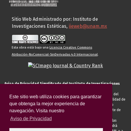
Sitio Web Administrado por: Instituto de
Investigaciones Estéticas,
iieweb@unam.mx
Esta obra está bajo una
Licencia Creative Commons
Atribución-NoComercial-SinDerivadas 4.0 Internacional
.
Aviso de Privacidad Simplificado del Instituto de Investigaciones
Estéticas de la UNAM
El Instituto de Investigaciones Estéticas de la UNAM, es responsable del
Este sitio web utiliza cookies para garantizar
tratamiento de sus datos personales para el registro de usted en calidad de
que obtenga la mejor experiencia de
alumno, docente, personal de la entidad académica, conferencista o
invitado externo (nacional o extranjero), visitante, proveedor o cliente de
navegación. Visita nuestro
servicios universitarios. Para cumplir las finalidades necesarias
Aviso de Privacidad
anteriormente descritas u otras aquellas exigidas legalmente o por las
autoridades competentes podrá transferir sus datos personales. Podrá