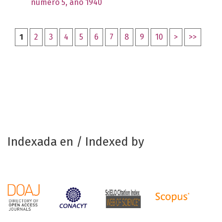
número 5, año 1940
1
2
3
4
5
6
7
8
9
10
>
>>
Indexada en / Indexed by