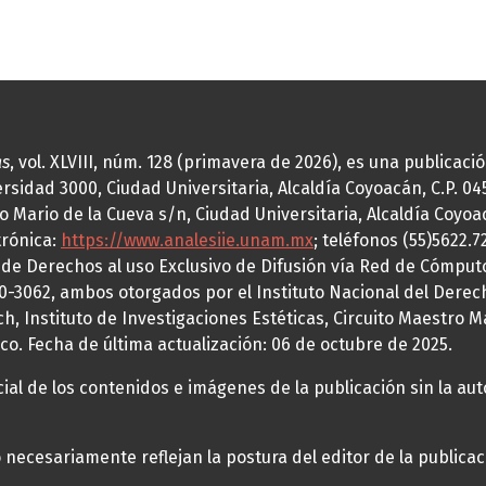
as
, vol. XLVIII, núm. 128 (primavera de 2026), es una publicac
idad 3000, Ciudad Universitaria, Alcaldía Coyoacán, C.P. 0451
o Mario de la Cueva s/n, Ciudad Universitaria, Alcaldía Coyoa
trónica:
https://www.analesiie.unam.mx
; teléfonos (55)5622.
a de Derechos al uso Exclusivo de Difusión vía Red de Cómp
70-3062, ambos otorgados por el Instituto Nacional del Derec
h, Instituto de Investigaciones Estéticas, Circuito Maestro M
co. Fecha de última actualización: 06 de octubre de 2025.
al de los contenidos e imágenes de la publicación sin la auto
necesariamente reflejan la postura del editor de la publica