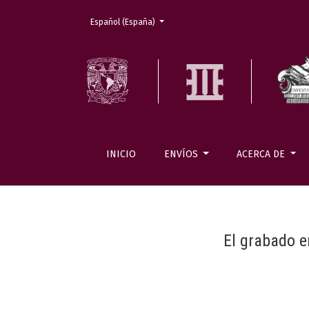
Cambiar el idioma. El actual es:
Español (España)
INICIO
ENVÍOS
ACERCA DE
El grabado e