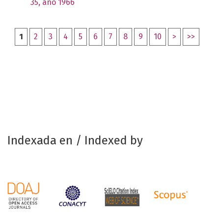
35, año 1966
1
2
3
4
5
6
7
8
9
10
>
>>
Indexada en / Indexed by