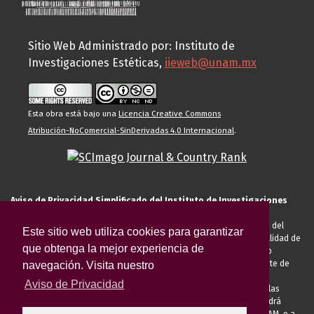
Sitio Web Administrado por: Instituto de
Investigaciones Estéticas,
iieweb@unam.mx
Esta obra está bajo una
Licencia Creative Commons
Atribución-NoComercial-SinDerivadas 4.0 Internacional
.
Aviso de Privacidad Simplificado del Instituto de Investigaciones
Estéticas de la UNAM
El Instituto de Investigaciones Estéticas de la UNAM, es responsable del
Este sitio web utiliza cookies para garantizar
tratamiento de sus datos personales para el registro de usted en calidad de
que obtenga la mejor experiencia de
alumno, docente, personal de la entidad académica, conferencista o
invitado externo (nacional o extranjero), visitante, proveedor o cliente de
navegación. Visita nuestro
servicios universitarios. Para cumplir las finalidades necesarias
Aviso de Privacidad
anteriormente descritas u otras aquellas exigidas legalmente o por las
autoridades competentes podrá transferir sus datos personales. Podrá