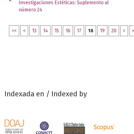
Investigaciones Estéticas: Suplemento al
número 24
<<
<
13
14
15
16
17
18
19
20
>
Indexada en / Indexed by