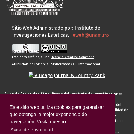
Sitio Web Administrado por: Instituto de
Investigaciones Estéticas,
iieweb@unam.mx
Esta obra está bajo una
Licencia Creative Commons
Atribución-NoComercial-SinDerivadas 4.0 Internacional
.
Aviso de Privacidad Simplificado del Instituto de Investigaciones
Estéticas de la UNAM
El Instituto de Investigaciones Estéticas de la UNAM, es responsable del
Este sitio web utiliza cookies para garantizar
tratamiento de sus datos personales para el registro de usted en calidad de
que obtenga la mejor experiencia de
alumno, docente, personal de la entidad académica, conferencista o
invitado externo (nacional o extranjero), visitante, proveedor o cliente de
navegación. Visita nuestro
servicios universitarios. Para cumplir las finalidades necesarias
Aviso de Privacidad
anteriormente descritas u otras aquellas exigidas legalmente o por las