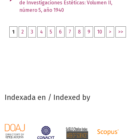
de Investigaciones Estéticas: Volumen II,
número 5, año 1940
1
2
3
4
5
6
7
8
9
10
>
>>
Indexada en / Indexed by