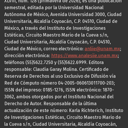
XLVIII, núm. 128 (primavera de 2026), es una publicación
semestral, editada por la Universidad Nacional
Autónoma de México, Avenida Universidad 3000, Ciudad
Universitaria, Alcaldía Coyoacán, C.P. 04510, Ciudad de
México, a través del Instituto de Investigaciones
Estéticas, Circuito Maestro Mario de la Cueva s/n,
Ciudad Universitaria, Alcaldía Coyoacán, C.P. 04510,
Ciudad de México, correo electrónico:
anliie@unam.mx
;
dirección electrónica:
https://www.analesiie.unam.mx
;
teléfonos (55)5622.7250 y (55)5622.6999. Editora
responsable: Claudia Garay Molina. Certificado de
Reserva de Derechos al uso Exclusivo de Difusión vía
Red de Cómputo número 04-2005-060613011700-203;
ISSN del impreso: 0185-1276, ISSN electrónico: 1870-
3062, ambos otorgados por el Instituto Nacional del
Derecho de Autor. Responsable de la última
actualización de este número: Karla Richterich, Instituto
de Investigaciones Estéticas, Circuito Maestro Mario de
la Cueva s/n, Ciudad Universitaria, Alcaldía Coyoacán,