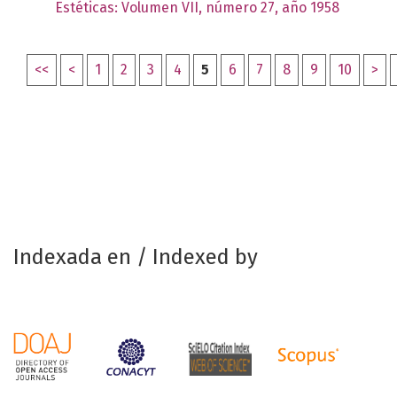
Estéticas: Volumen VII, número 27, año 1958
<<
<
1
2
3
4
5
6
7
8
9
10
>
Indexada en / Indexed by