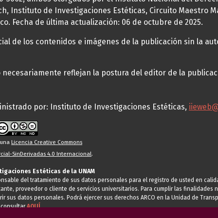
h, Instituto de Investigaciones Estéticas, Circuito Maestro M
co. Fecha de última actualización: 06 de octubre de 2025.
al de los contenidos e imágenes de la publicación sin la auto
necesariamente reflejan la postura del editor de la publica
nistrado por: Instituto de Investigaciones Estéticas,
iieweb
o una
Licencia Creative Commons
ial-SinDerivadas 4.0 Internacional
.
stigaciones Estéticas de la UNAM
ponsable del tratamiento de sus datos personales para el registro de usted en cal
tante, proveedor o cliente de servicios universitarios. Para cumplir las finalidade
rir sus datos personales. Podrá ejercer sus derechos ARCO en la Unidad de Transp
 consultar
AQUÍ