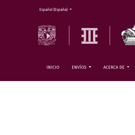
Cambiar el idioma. El actual es:
Español (España)
INICIO
ENVÍOS
ACERCA DE