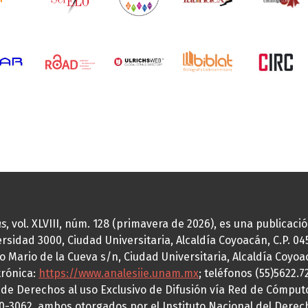
as
, vol. XLVIII, núm. 128 (primavera de 2026), es una publicac
idad 3000, Ciudad Universitaria, Alcaldía Coyoacán, C.P. 0451
o Mario de la Cueva s/n, Ciudad Universitaria, Alcaldía Coyoa
trónica:
https://www.analesiie.unam.mx
; teléfonos (55)5622.
a de Derechos al uso Exclusivo de Difusión vía Red de Cómp
70-3062, ambos otorgados por el Instituto Nacional del Derec