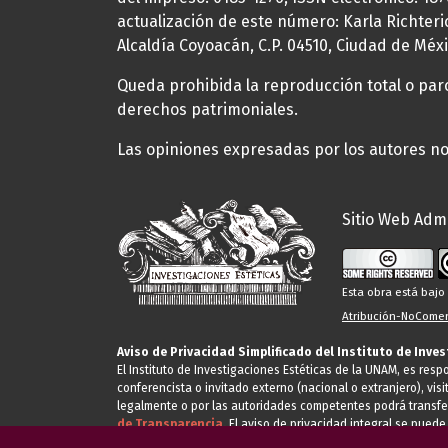
actualización de este número: Karla Richteric
Alcaldía Coyoacán, C.P. 04510, Ciudad de Méxi
Queda prohibida la reproducción total o parci
derechos patrimoniales.
Las opiniones expresadas por los autores no 
Sitio Web Admi
Esta obra está baj
Atribución-NoComerc
Aviso de Privacidad Simplificado del Instituto de Inve
El Instituto de Investigaciones Estéticas de la UNAM, es res
conferencista o invitado externo (nacional o extranjero), visi
legalmente o por las autoridades competentes podrá transfe
de Transparencia.
El aviso de privacidad integral se puede