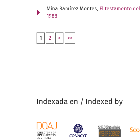
Mina Ramírez Montes,
El testamento del
1988
1
2
>
>>
Indexada en / Indexed by