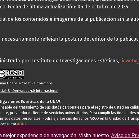
co. Fecha de última actualización: 06 de octubre de 2025.
al de los contenidos e imágenes de la publicación sin la auto
necesariamente reflejan la postura del editor de la publica
nistrado por: Instituto de Investigaciones Estéticas,
iieweb
o una
Licencia Creative Commons
ial-SinDerivadas 4.0 Internacional
.
stigaciones Estéticas de la UNAM
ponsable del tratamiento de sus datos personales para el registro de usted en cal
tante, proveedor o cliente de servicios universitarios. Para cumplir las finalidade
rir sus datos personales. Podrá ejercer sus derechos ARCO en la Unidad de Transp
 consultar
AQUÍ
la mejor experiencia de navegación. Visita nuestro
Aviso de Pri