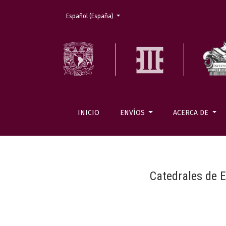
Cambiar el idioma. El actual es:
Español (España)
INICIO
ENVÍOS
ACERCA DE
Catedrales de E