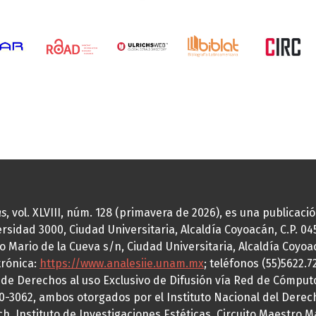
as
, vol. XLVIII, núm. 128 (primavera de 2026), es una publicac
idad 3000, Ciudad Universitaria, Alcaldía Coyoacán, C.P. 0451
o Mario de la Cueva s/n, Ciudad Universitaria, Alcaldía Coyoa
trónica:
https://www.analesiie.unam.mx
; teléfonos (55)5622.
a de Derechos al uso Exclusivo de Difusión vía Red de Cómp
70-3062, ambos otorgados por el Instituto Nacional del Derec
h, Instituto de Investigaciones Estéticas, Circuito Maestro M