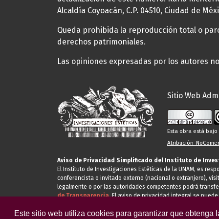
Alcaldía Coyoacán, C.P. 04510, Ciudad de Méxi
Queda prohibida la reproducción total o parci
derechos patrimoniales.
Las opiniones expresadas por los autores no 
Sitio Web Admi
Esta obra está baj
Atribución-NoComerc
Aviso de Privacidad Simplificado del Instituto de Inve
El Instituto de Investigaciones Estéticas de la UNAM, es res
conferencista o invitado externo (nacional o extranjero), visi
legalmente o por las autoridades competentes podrá transfe
de Transparencia.
El aviso de privacidad integral se puede
Este sitio web utiliza cookies para garantizar que obtenga 