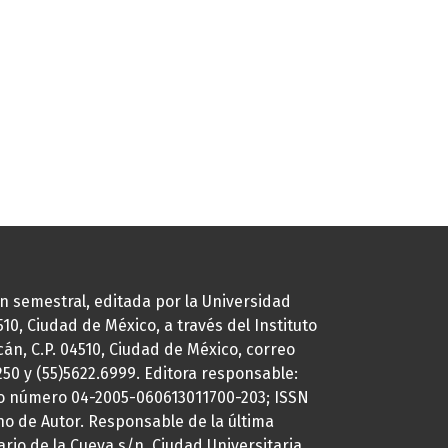
ión semestral, editada por la Universidad
0, Ciudad de México, a través del Instituto
cán, C.P. 04510, Ciudad de México, correo
7250 y (55)5622.6999. Editora responsable:
uto número 04-2005-060613011700-203; ISSN
ho de Autor. Responsable de la última
ario de la Cueva s/n, Ciudad Universitaria,