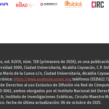
as
, vol. XLVIII, núm. 128 (primavera de 2026), es una publicac
idad 3000, Ciudad Universitaria, Alcaldía Coyoacán, C.P. 0451
o Mario de la Cueva s/n, Ciudad Universitaria, Alcaldía Coyoa
trónica:
https://www.analesiie.unam.mx
; teléfonos (55)5622.
a de Derechos al uso Exclusivo de Difusión vía Red de Cómp
70-3062, ambos otorgados por el Instituto Nacional del Derec
h, Instituto de Investigaciones Estéticas, Circuito Maestro M
co. Fecha de última actualización: 06 de octubre de 2025.