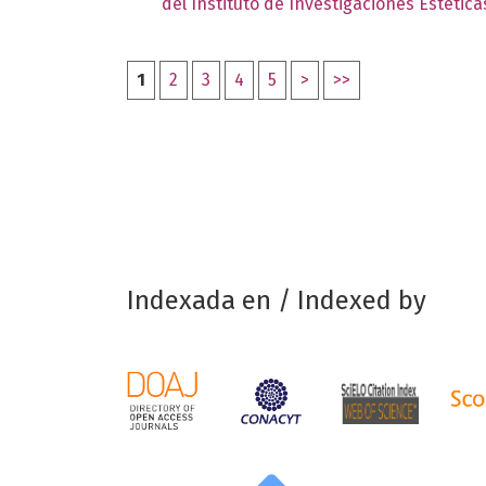
del Instituto de Investigaciones Estétic
1
2
3
4
5
>
>>
Indexada en / Indexed by