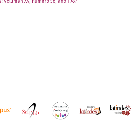
as: Volumen XV, número 58, año 1987