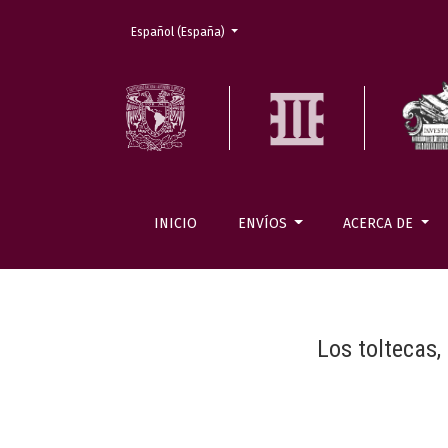
Cambiar el idioma. El actual es:
Español (España)
INICIO
ENVÍOS
ACERCA DE
Los toltecas,