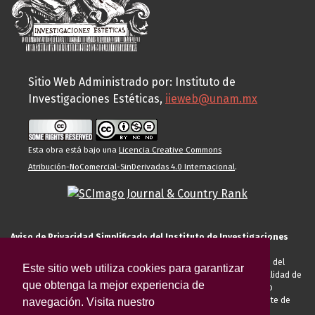
Sitio Web Administrado por: Instituto de
Investigaciones Estéticas,
iieweb@unam.mx
Esta obra está bajo una
Licencia Creative Commons
Atribución-NoComercial-SinDerivadas 4.0 Internacional
.
Aviso de Privacidad Simplificado del Instituto de Investigaciones
Estéticas de la UNAM
El Instituto de Investigaciones Estéticas de la UNAM, es responsable del
Este sitio web utiliza cookies para garantizar
tratamiento de sus datos personales para el registro de usted en calidad de
que obtenga la mejor experiencia de
alumno, docente, personal de la entidad académica, conferencista o
invitado externo (nacional o extranjero), visitante, proveedor o cliente de
navegación. Visita nuestro
servicios universitarios. Para cumplir las finalidades necesarias