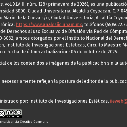
as
, vol. XLVIII, núm. 128 (primavera de 2026), es una publicac
idad 3000, Ciudad Universitaria, Alcaldía Coyoacán, C.P. 0451
o Mario de la Cueva s/n, Ciudad Universitaria, Alcaldía Coyoa
trónica:
https://www.analesiie.unam.mx
; teléfonos (55)5622.
a de Derechos al uso Exclusivo de Difusión vía Red de Cómp
70-3062, ambos otorgados por el Instituto Nacional del Derec
h, Instituto de Investigaciones Estéticas, Circuito Maestro M
co. Fecha de última actualización: 06 de octubre de 2025.
al de los contenidos e imágenes de la publicación sin la auto
necesariamente reflejan la postura del editor de la publica
nistrado por: Instituto de Investigaciones Estéticas,
iieweb
o una
Licencia Creative Commons