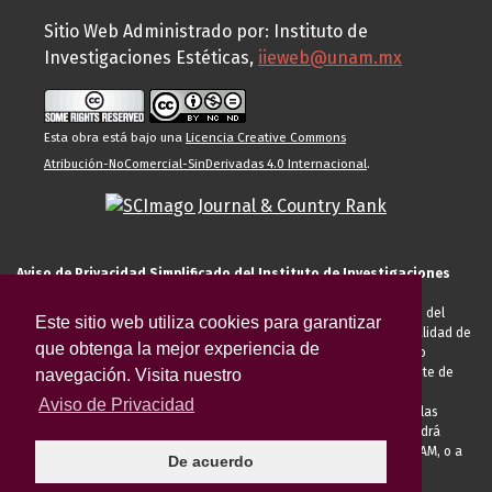
Sitio Web Administrado por: Instituto de
Investigaciones Estéticas,
iieweb@unam.mx
Esta obra está bajo una
Licencia Creative Commons
Atribución-NoComercial-SinDerivadas 4.0 Internacional
.
Aviso de Privacidad Simplificado del Instituto de Investigaciones
Estéticas de la UNAM
El Instituto de Investigaciones Estéticas de la UNAM, es responsable del
Este sitio web utiliza cookies para garantizar
tratamiento de sus datos personales para el registro de usted en calidad de
que obtenga la mejor experiencia de
alumno, docente, personal de la entidad académica, conferencista o
invitado externo (nacional o extranjero), visitante, proveedor o cliente de
navegación. Visita nuestro
servicios universitarios. Para cumplir las finalidades necesarias
Aviso de Privacidad
anteriormente descritas u otras aquellas exigidas legalmente o por las
autoridades competentes podrá transferir sus datos personales. Podrá
ejercer sus derechos ARCO en la Unidad de Transparencia de la UNAM, o a
De acuerdo
través de la
Plataforma Nacional de Transparencia.
El aviso de
privacidad integral se puede consultar
AQUÍ