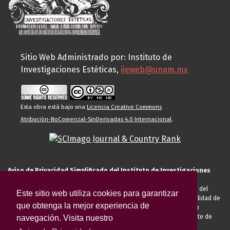
Sitio Web Administrado por: Instituto de
Investigaciones Estéticas,
iieweb@unam.mx
Esta obra está bajo una
Licencia Creative Commons
Atribución-NoComercial-SinDerivadas 4.0 Internacional
.
Aviso de Privacidad Simplificado del Instituto de Investigaciones
Estéticas de la UNAM
El Instituto de Investigaciones Estéticas de la UNAM, es responsable del
Este sitio web utiliza cookies para garantizar
tratamiento de sus datos personales para el registro de usted en calidad de
que obtenga la mejor experiencia de
alumno, docente, personal de la entidad académica, conferencista o
invitado externo (nacional o extranjero), visitante, proveedor o cliente de
navegación. Visita nuestro
servicios universitarios. Para cumplir las finalidades necesarias