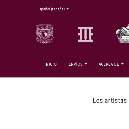
Cambiar el idioma. El actual es:
Español (España)
INICIO
ENVÍOS
ACERCA DE
Los artistas