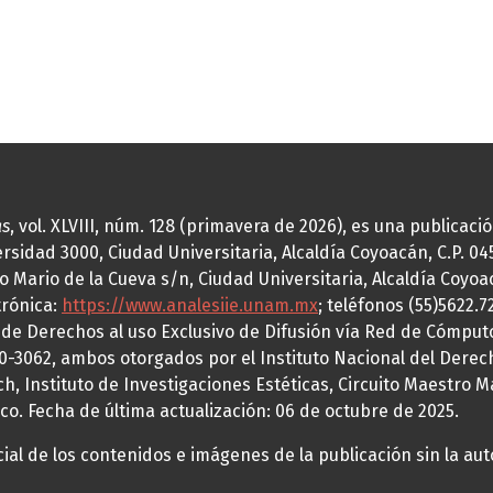
as
, vol. XLVIII, núm. 128 (primavera de 2026), es una publicac
idad 3000, Ciudad Universitaria, Alcaldía Coyoacán, C.P. 0451
o Mario de la Cueva s/n, Ciudad Universitaria, Alcaldía Coyoa
trónica:
https://www.analesiie.unam.mx
; teléfonos (55)5622.
a de Derechos al uso Exclusivo de Difusión vía Red de Cómp
70-3062, ambos otorgados por el Instituto Nacional del Derec
h, Instituto de Investigaciones Estéticas, Circuito Maestro M
co. Fecha de última actualización: 06 de octubre de 2025.
al de los contenidos e imágenes de la publicación sin la auto