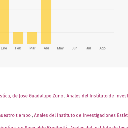
lástica, de José Guadalupe Zuno
,
Anales del Instituto de Inves
 nuestro tiempo
,
Anales del Instituto de Investigaciones Esté
rgentina, de Romualdo Brughetti
,
Anales del Instituto de Inv