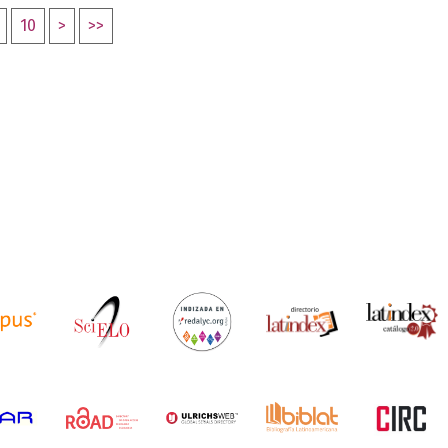
10
>
>>