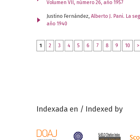
Volumen VII, número 26, año 1957
Justino Fernández,
Alberto J. Pani. La s
año 1940
1
2
3
4
5
6
7
8
9
10
>
Indexada en / Indexed by