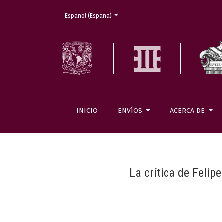
Cambiar el idioma. El actual es:
Español (España)
INICIO
ENVÍOS
ACERCA DE
La crítica de Felip