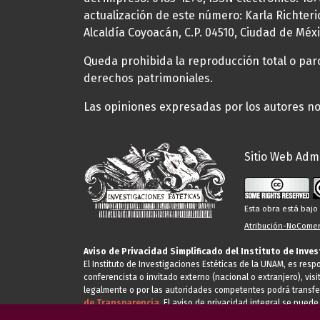
actualización de este número: Karla Richteric
Alcaldía Coyoacán, C.P. 04510, Ciudad de Méxi
Queda prohibida la reproducción total o parci
derechos patrimoniales.
Las opiniones expresadas por los autores no 
Sitio Web Admi
Esta obra está baj
Atribución-NoComerc
Aviso de Privacidad Simplificado del Instituto de Inve
El Instituto de Investigaciones Estéticas de la UNAM, es res
conferencista o invitado externo (nacional o extranjero), visi
legalmente o por las autoridades competentes podrá transfe
de Transparencia.
El aviso de privacidad integral se puede