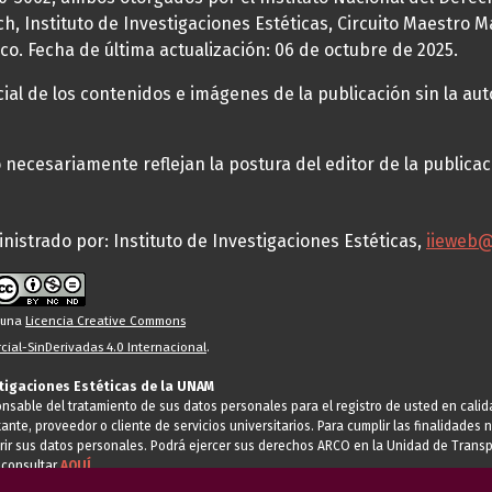
h, Instituto de Investigaciones Estéticas, Circuito Maestro M
co. Fecha de última actualización: 06 de octubre de 2025.
al de los contenidos e imágenes de la publicación sin la auto
necesariamente reflejan la postura del editor de la publica
nistrado por: Instituto de Investigaciones Estéticas,
iieweb
o una
Licencia Creative Commons
ial-SinDerivadas 4.0 Internacional
.
stigaciones Estéticas de la UNAM
ponsable del tratamiento de sus datos personales para el registro de usted en cal
tante, proveedor o cliente de servicios universitarios. Para cumplir las finalidade
rir sus datos personales. Podrá ejercer sus derechos ARCO en la Unidad de Transp
 consultar
AQUÍ