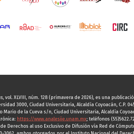
as
, vol. XLVIII, núm. 128 (primavera de 2026), es una publicac
idad 3000, Ciudad Universitaria, Alcaldía Coyoacán, C.P. 0451
o Mario de la Cueva s/n, Ciudad Universitaria, Alcaldía Coyoa
trónica:
https://www.analesiie.unam.mx
; teléfonos (55)5622.
a de Derechos al uso Exclusivo de Difusión vía Red de Cómp
70-3062, ambos otorgados por el Instituto Nacional del Derec