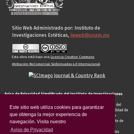
Sitio Web Administrado por: Instituto de
Investigaciones Estéticas,
iieweb@unam.mx
Esta obra está bajo una
Licencia Creative Commons
Atribución-NoComercial-SinDerivadas 4.0 Internacional
.
Aviso de Privacidad Simplificado del Instituto de Investigaciones
Estéticas de la UNAM
El Instituto de Investigaciones Estéticas de la UNAM, es responsable del
Este sitio web utiliza cookies para garantizar
tratamiento de sus datos personales para el registro de usted en calidad de
que obtenga la mejor experiencia de
alumno, docente, personal de la entidad académica, conferencista o
invitado externo (nacional o extranjero), visitante, proveedor o cliente de
navegación. Visita nuestro
servicios universitarios. Para cumplir las finalidades necesarias
Aviso de Privacidad
anteriormente descritas u otras aquellas exigidas legalmente o por las