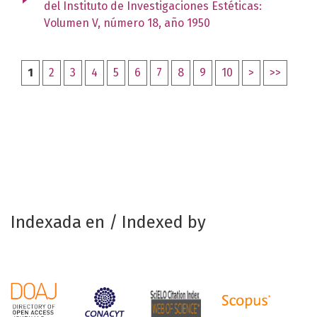
del Instituto de Investigaciones Estéticas:
Volumen V, número 18, año 1950
1
2
3
4
5
6
7
8
9
10
>
>>
Indexada en / Indexed by