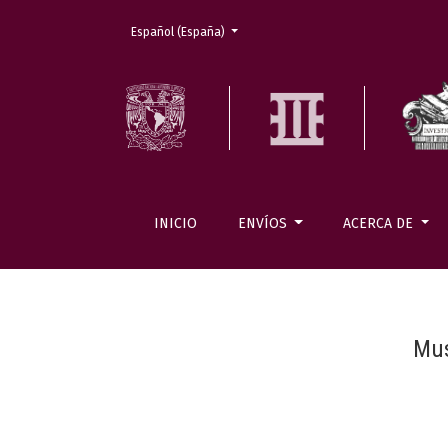
Cambiar el idioma. El actual es:
Español (España)
INICIO
ENVÍOS
ACERCA DE
Mus