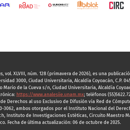
as
, vol. XLVIII, núm. 128 (primavera de 2026), es una publicac
idad 3000, Ciudad Universitaria, Alcaldía Coyoacán, C.P. 0451
o Mario de la Cueva s/n, Ciudad Universitaria, Alcaldía Coyoa
trónica:
https://www.analesiie.unam.mx
; teléfonos (55)5622.
a de Derechos al uso Exclusivo de Difusión vía Red de Cómp
70-3062, ambos otorgados por el Instituto Nacional del Derec
h, Instituto de Investigaciones Estéticas, Circuito Maestro M
co. Fecha de última actualización: 06 de octubre de 2025.