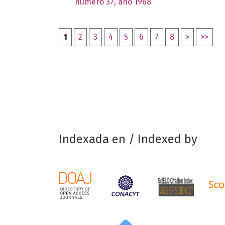
número 37, año 1968
1
2
3
4
5
6
7
8
>
>>
Indexada en / Indexed by