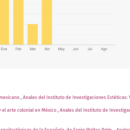
 mexicano
,
Anales del Instituto de Investigaciones Estéticas:
 el arte colonial en México
,
Anales del Instituto de Investig
quitectónicos de la Española, de Erwin Walter Palm.
,
Anales