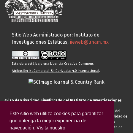
Sitio Web Administrado por: Instituto de
Investigaciones Estéticas,
iieweb@unam.mx
Esta obra está bajo una
Licencia Creative Commons
Atribución-NoComercial-SinDerivadas 4.0 Internacional
.
Aviso de Privacidad Simplificado del Instituto de Investigaciones
Estéticas de la UNAM
El Instituto de Investigaciones Estéticas de la UNAM, es responsable del
Este sitio web utiliza cookies para garantizar
tratamiento de sus datos personales para el registro de usted en calidad de
que obtenga la mejor experiencia de
alumno, docente, personal de la entidad académica, conferencista o
invitado externo (nacional o extranjero), visitante, proveedor o cliente de
navegación. Visita nuestro
servicios universitarios. Para cumplir las finalidades necesarias