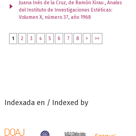
Juana Inés de la Cruz, de Ramón Xirau
,
Anales
del Instituto de Investigaciones Estéticas:
Volumen X, número 37, año 1968
1
2
3
4
5
6
7
8
>
>>
Indexada en / Indexed by