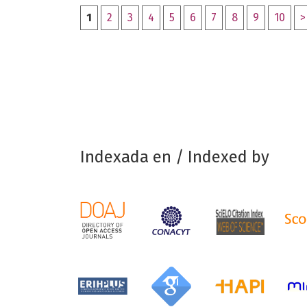
1
2
3
4
5
6
7
8
9
10
>
Indexada en / Indexed by