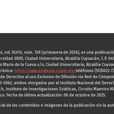
as
, vol. XLVIII, núm. 128 (primavera de 2026), es una publicac
idad 3000, Ciudad Universitaria, Alcaldía Coyoacán, C.P. 0451
o Mario de la Cueva s/n, Ciudad Universitaria, Alcaldía Coyoa
trónica:
https://www.analesiie.unam.mx
; teléfonos (55)5622.
a de Derechos al uso Exclusivo de Difusión vía Red de Cómp
70-3062, ambos otorgados por el Instituto Nacional del Derec
h, Instituto de Investigaciones Estéticas, Circuito Maestro M
co. Fecha de última actualización: 06 de octubre de 2025.
al de los contenidos e imágenes de la publicación sin la auto