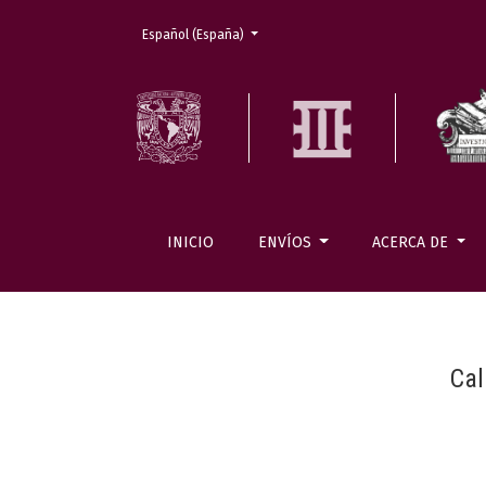
Cambiar el idioma. El actual es:
Español (España)
INICIO
ENVÍOS
ACERCA DE
Cal