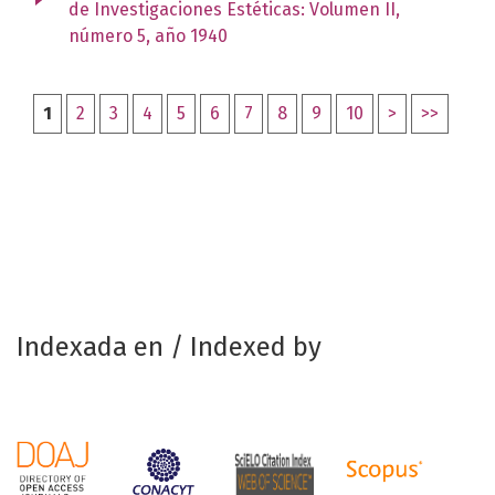
de Investigaciones Estéticas: Volumen II,
número 5, año 1940
1
2
3
4
5
6
7
8
9
10
>
>>
Indexada en / Indexed by