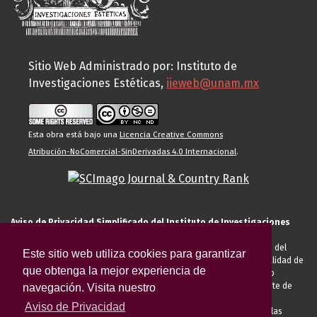
Sitio Web Administrado por: Instituto de
Investigaciones Estéticas,
iieweb@unam.mx
Esta obra está bajo una
Licencia Creative Commons
Atribución-NoComercial-SinDerivadas 4.0 Internacional
.
Aviso de Privacidad Simplificado del Instituto de Investigaciones
Estéticas de la UNAM
El Instituto de Investigaciones Estéticas de la UNAM, es responsable del
Este sitio web utiliza cookies para garantizar
tratamiento de sus datos personales para el registro de usted en calidad de
que obtenga la mejor experiencia de
alumno, docente, personal de la entidad académica, conferencista o
invitado externo (nacional o extranjero), visitante, proveedor o cliente de
navegación. Visita nuestro
servicios universitarios. Para cumplir las finalidades necesarias
Aviso de Privacidad
anteriormente descritas u otras aquellas exigidas legalmente o por las