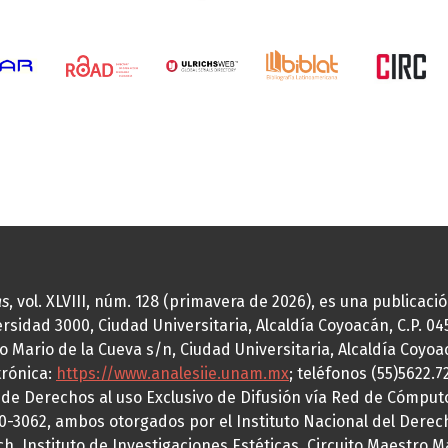
as
, vol. XLVIII, núm. 128 (primavera de 2026), es una publicac
idad 3000, Ciudad Universitaria, Alcaldía Coyoacán, C.P. 0451
o Mario de la Cueva s/n, Ciudad Universitaria, Alcaldía Coyoa
trónica:
https://www.analesiie.unam.mx
; teléfonos (55)5622.
a de Derechos al uso Exclusivo de Difusión vía Red de Cómp
70-3062, ambos otorgados por el Instituto Nacional del Derec
h, Instituto de Investigaciones Estéticas, Circuito Maestro M