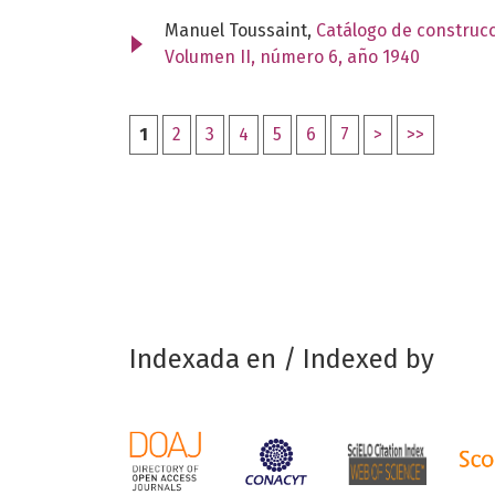
Manuel Toussaint,
Catálogo de construcc
Volumen II, número 6, año 1940
1
2
3
4
5
6
7
>
>>
Indexada en / Indexed by