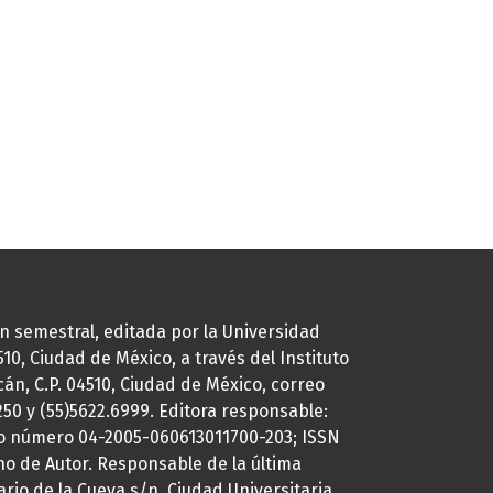
ión semestral, editada por la Universidad
0, Ciudad de México, a través del Instituto
cán, C.P. 04510, Ciudad de México, correo
7250 y (55)5622.6999. Editora responsable:
uto número 04-2005-060613011700-203; ISSN
ho de Autor. Responsable de la última
ario de la Cueva s/n, Ciudad Universitaria,