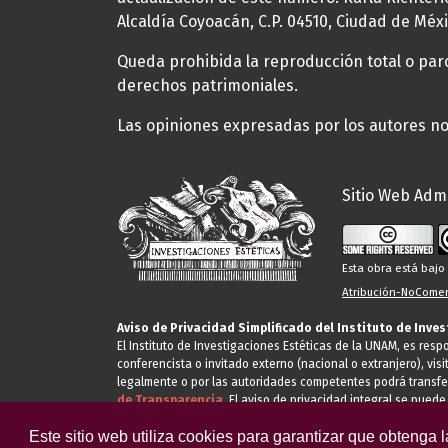
Alcaldía Coyoacán, C.P. 04510, Ciudad de Méxi
Queda prohibida la reproducción total o parci
derechos patrimoniales.
Las opiniones expresadas por los autores no 
Sitio Web Admi
Esta obra está baj
Atribución-NoComerc
Aviso de Privacidad Simplificado del Instituto de Inve
El Instituto de Investigaciones Estéticas de la UNAM, es res
conferencista o invitado externo (nacional o extranjero), visi
legalmente o por las autoridades competentes podrá transfe
de Transparencia.
El aviso de privacidad integral se puede
Este sitio web utiliza cookies para garantizar que obtenga 