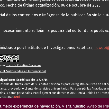
co. Fecha de última actualización: 06 de octubre de 2025.
al de los contenidos e imágenes de la publicación sin la auto
necesariamente reflejan la postura del editor de la publica
nistrado por: Instituto de Investigaciones Estéticas,
iieweb
o una
Licencia Creative Commons
ial-SinDerivadas 4.0 Internacional
.
stigaciones Estéticas de la UNAM
ponsable del tratamiento de sus datos personales para el registro de usted en cal
tante, proveedor o cliente de servicios universitarios. Para cumplir las finalidade
rir sus datos personales. Podrá ejercer sus derechos ARCO en la Unidad de Transp
 consultar
AQUÍ
la mejor experiencia de navegación. Visita nuestro
Aviso de Pri