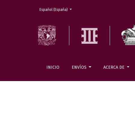
Cambiar el idioma. El actual es:
Español (España)
INICIO
ENVÍOS
ACERCA DE