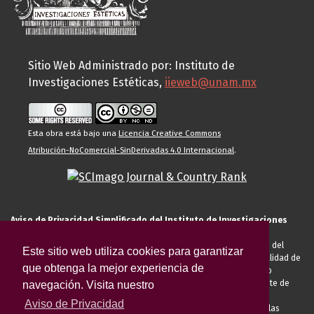
Sitio Web Administrado por: Instituto de
Investigaciones Estéticas,
iieweb@unam.mx
Esta obra está bajo una
Licencia Creative Commons
Atribución-NoComercial-SinDerivadas 4.0 Internacional
.
Aviso de Privacidad Simplificado del Instituto de Investigaciones
Estéticas de la UNAM
El Instituto de Investigaciones Estéticas de la UNAM, es responsable del
Este sitio web utiliza cookies para garantizar
tratamiento de sus datos personales para el registro de usted en calidad de
que obtenga la mejor experiencia de
alumno, docente, personal de la entidad académica, conferencista o
invitado externo (nacional o extranjero), visitante, proveedor o cliente de
navegación. Visita nuestro
servicios universitarios. Para cumplir las finalidades necesarias
Aviso de Privacidad
anteriormente descritas u otras aquellas exigidas legalmente o por las