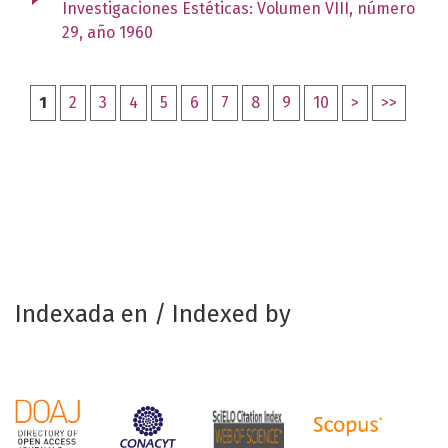
Investigaciones Estéticas: Volumen VIII, número
29, año 1960
1
2
3
4
5
6
7
8
9
10
>
>>
Indexada en / Indexed by