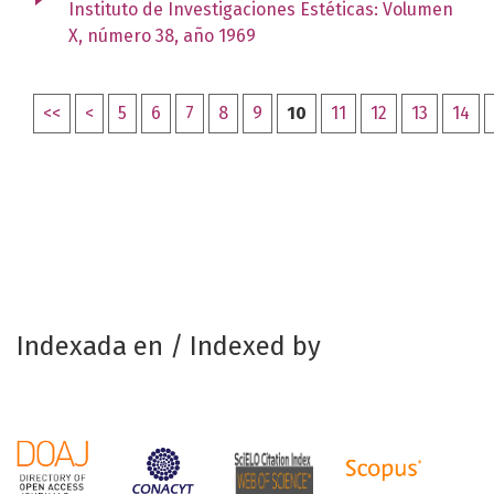
Instituto de Investigaciones Estéticas: Volumen
X, número 38, año 1969
<<
<
5
6
7
8
9
10
11
12
13
14
Indexada en / Indexed by