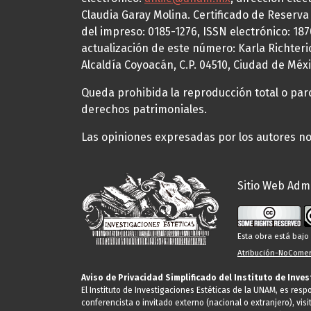
Claudia Garay Molina. Certificado de Reserv
del impreso: 0185-1276, ISSN electrónico: 18
actualización de este número: Karla Richteric
Alcaldía Coyoacán, C.P. 04510, Ciudad de Méxi
Queda prohibida la reproducción total o parci
derechos patrimoniales.
Las opiniones expresadas por los autores no 
Sitio Web Admi
Esta obra está baj
Atribución-NoComerc
Aviso de Privacidad Simplificado del Instituto de Inve
El Instituto de Investigaciones Estéticas de la UNAM, es res
conferencista o invitado externo (nacional o extranjero), visi