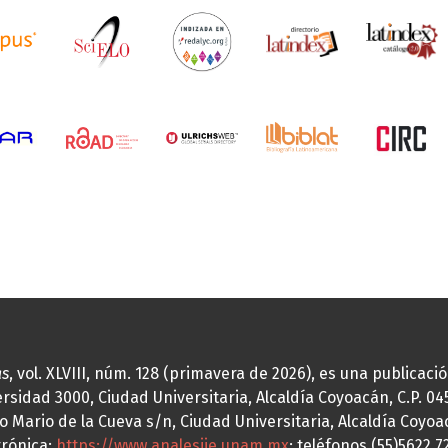
as
, vol. XLVIII, núm. 128 (primavera de 2026), es una publicac
idad 3000, Ciudad Universitaria, Alcaldía Coyoacán, C.P. 0451
o Mario de la Cueva s/n, Ciudad Universitaria, Alcaldía Coyoa
trónica:
https://www.analesiie.unam.mx
; teléfonos (55)5622.