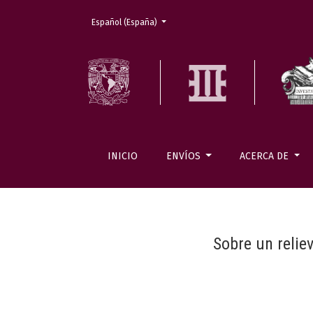
Cambiar el idioma. El actual es:
Español (España)
INICIO
ENVÍOS
ACERCA DE
Sobre un relie