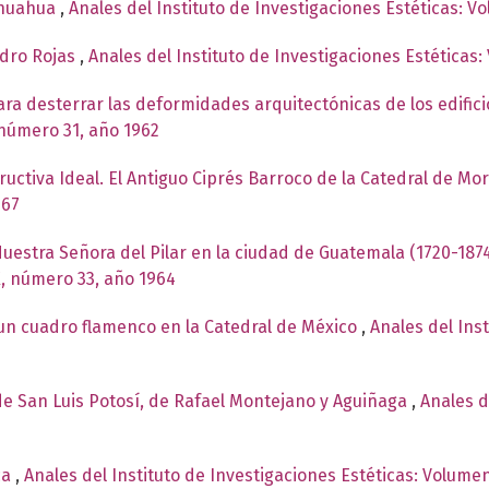
ihuahua
,
Anales del Instituto de Investigaciones Estéticas: V
edro Rojas
,
Anales del Instituto de Investigaciones Estéticas
ara desterrar las deformidades arquitectónicas de los edifici
 número 31, año 1962
uctiva Ideal. El Antiguo Ciprés Barroco de la Catedral de Mo
967
uestra Señora del Pilar en la ciudad de Guatemala (1720-187
X, número 33, año 1964
 un cuadro flamenco en la Catedral de México
,
Anales del Ins
de San Luis Potosí, de Rafael Montejano y Aguiñaga
,
Anales d
ca
,
Anales del Instituto de Investigaciones Estéticas: Volume