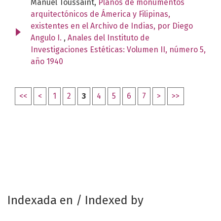
Manuel Toussaint,
Planos de monumentos
arquitectónicos de Ámerica y Filipinas,
existentes en el Archivo de Indias, por Diego
Angulo I.
,
Anales del Instituto de
Investigaciones Estéticas: Volumen II, número 5,
año 1940
<<
<
1
2
3
4
5
6
7
>
>>
Indexada en / Indexed by