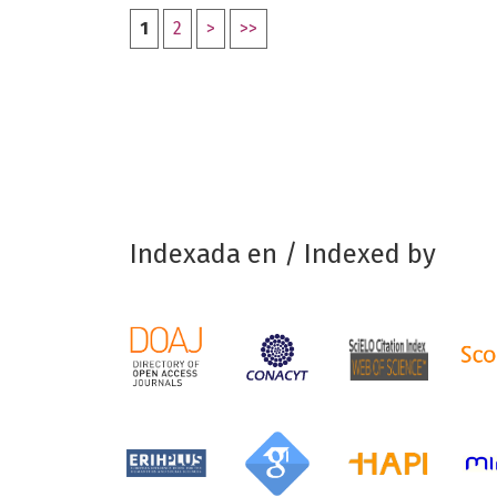
1
2
>
>>
Indexada en / Indexed by