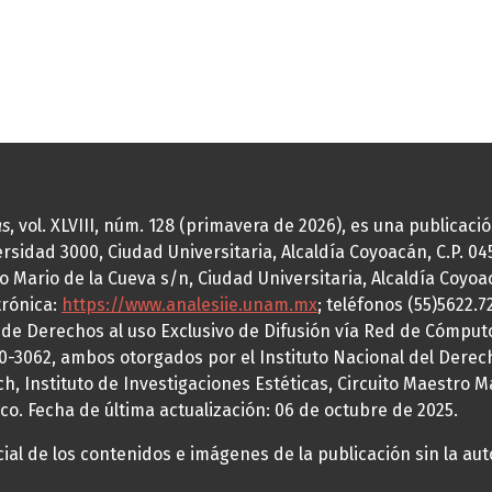
as
, vol. XLVIII, núm. 128 (primavera de 2026), es una publicac
idad 3000, Ciudad Universitaria, Alcaldía Coyoacán, C.P. 0451
o Mario de la Cueva s/n, Ciudad Universitaria, Alcaldía Coyoa
trónica:
https://www.analesiie.unam.mx
; teléfonos (55)5622.
a de Derechos al uso Exclusivo de Difusión vía Red de Cómp
70-3062, ambos otorgados por el Instituto Nacional del Derec
h, Instituto de Investigaciones Estéticas, Circuito Maestro M
co. Fecha de última actualización: 06 de octubre de 2025.
al de los contenidos e imágenes de la publicación sin la auto