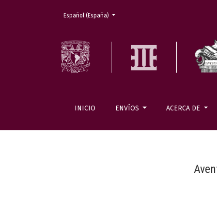
Cambiar el idioma. El actual es:
Español (España)
INICIO
ENVÍOS
ACERCA DE
Aven