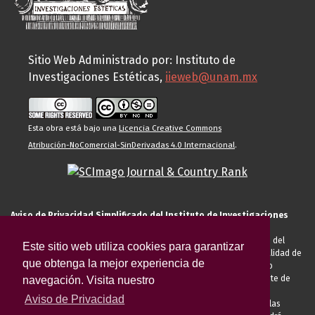
Sitio Web Administrado por: Instituto de
Investigaciones Estéticas,
iieweb@unam.mx
Esta obra está bajo una
Licencia Creative Commons
Atribución-NoComercial-SinDerivadas 4.0 Internacional
.
Aviso de Privacidad Simplificado del Instituto de Investigaciones
Estéticas de la UNAM
El Instituto de Investigaciones Estéticas de la UNAM, es responsable del
Este sitio web utiliza cookies para garantizar
tratamiento de sus datos personales para el registro de usted en calidad de
que obtenga la mejor experiencia de
alumno, docente, personal de la entidad académica, conferencista o
invitado externo (nacional o extranjero), visitante, proveedor o cliente de
navegación. Visita nuestro
servicios universitarios. Para cumplir las finalidades necesarias
Aviso de Privacidad
anteriormente descritas u otras aquellas exigidas legalmente o por las