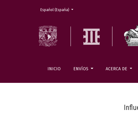
Cambiar el idioma. El actual es:
Español (España)
INICIO
ENVÍOS
ACERCA DE
Infl