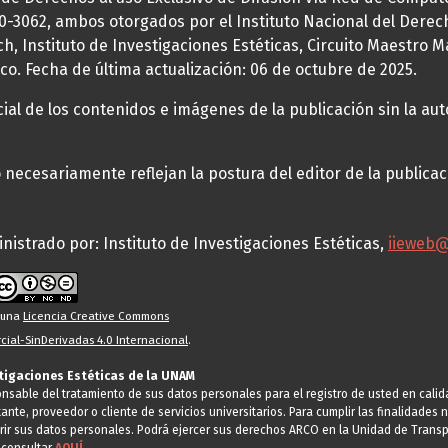
70-3062, ambos otorgados por el Instituto Nacional del Derec
h, Instituto de Investigaciones Estéticas, Circuito Maestro M
co. Fecha de última actualización: 06 de octubre de 2025.
al de los contenidos e imágenes de la publicación sin la auto
necesariamente reflejan la postura del editor de la publica
nistrado por: Instituto de Investigaciones Estéticas,
iieweb
o una
Licencia Creative Commons
ial-SinDerivadas 4.0 Internacional
.
stigaciones Estéticas de la UNAM
ponsable del tratamiento de sus datos personales para el registro de usted en cal
tante, proveedor o cliente de servicios universitarios. Para cumplir las finalidade
rir sus datos personales. Podrá ejercer sus derechos ARCO en la Unidad de Transp
 consultar
AQUÍ