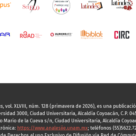
as
, vol. XLVIII, núm. 128 (primavera de 2026), es una publicac
idad 3000, Ciudad Universitaria, Alcaldía Coyoacán, C.P. 0451
o Mario de la Cueva s/n, Ciudad Universitaria, Alcaldía Coyoa
trónica:
https://www.analesiie.unam.mx
; teléfonos (55)5622.
a de Derechos al uso Exclusivo de Difusión vía Red de Cómp