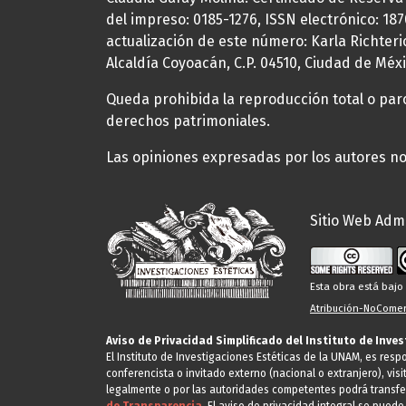
del impreso: 0185-1276, ISSN electrónico: 18
actualización de este número: Karla Richteric
Alcaldía Coyoacán, C.P. 04510, Ciudad de Méxi
Queda prohibida la reproducción total o parci
derechos patrimoniales.
Las opiniones expresadas por los autores no 
Sitio Web Admi
Esta obra está baj
Atribución-NoComerc
Aviso de Privacidad Simplificado del Instituto de Inve
El Instituto de Investigaciones Estéticas de la UNAM, es res
conferencista o invitado externo (nacional o extranjero), visi
legalmente o por las autoridades competentes podrá transfe
de Transparencia.
El aviso de privacidad integral se puede