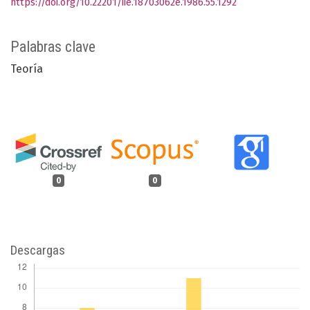
https://doi.org/10.22201/iie.18703062e.1986.55.1292
Palabras clave
Teoría
0
0
Descargas