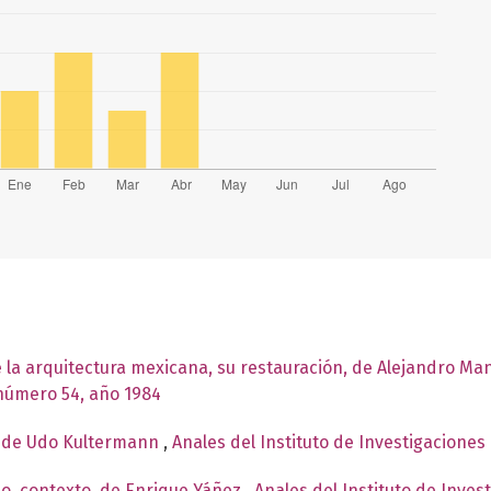
e la arquitectura mexicana, su restauración, de Alejandro M
 número 54, año 1984
y, de Udo Kultermann
,
Anales del Instituto de Investigaciones
eño, contexto, de Enrique Yáñez
,
Anales del Instituto de Inves