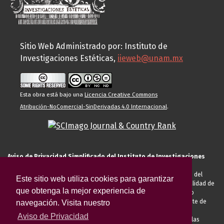
Sitio Web Administrado por: Instituto de
Investigaciones Estéticas,
iieweb@unam.mx
Esta obra está bajo una
Licencia Creative Commons
Atribución-NoComercial-SinDerivadas 4.0 Internacional
.
Aviso de Privacidad Simplificado del Instituto de Investigaciones
Estéticas de la UNAM
El Instituto de Investigaciones Estéticas de la UNAM, es responsable del
Este sitio web utiliza cookies para garantizar
tratamiento de sus datos personales para el registro de usted en calidad de
que obtenga la mejor experiencia de
alumno, docente, personal de la entidad académica, conferencista o
invitado externo (nacional o extranjero), visitante, proveedor o cliente de
navegación. Visita nuestro
servicios universitarios. Para cumplir las finalidades necesarias
Aviso de Privacidad
anteriormente descritas u otras aquellas exigidas legalmente o por las