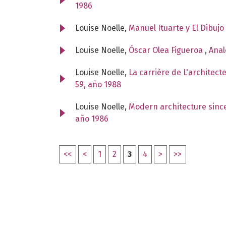
1986
Louise Noelle,
Manuel Ituarte y El Dibuj
Louise Noelle,
Óscar Olea Figueroa
,
Anal
Louise Noelle,
La carrière de L'architect
59, año 1988
Louise Noelle,
Modern architecture since 
año 1986
<<
<
1
2
3
4
>
>>