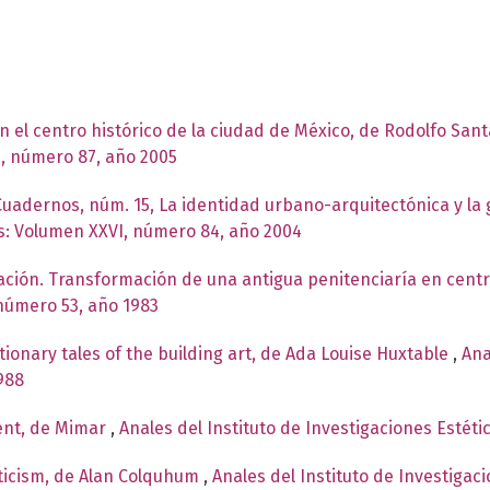
en el centro histórico de la ciudad de México, de Rodolfo San
I, número 87, año 2005
Cuadernos, núm. 15, La identidad urbano-arquitectónica y la
as: Volumen XXVI, número 84, año 2004
Nación. Transformación de una antigua penitenciaría en centr
 número 53, año 1983
ionary tales of the building art, de Ada Louise Huxtable
,
Ana
988
ent, de Mimar
,
Anales del Instituto de Investigaciones Estét
riticism, de Alan Colquhum
,
Anales del Instituto de Investigac