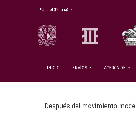
Cambiar el idioma. El actual es:
Español (España)
INICIO
ENVÍOS
ACERCA DE
Después del movimiento modern