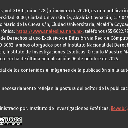
as
, vol. XLVIII, núm. 128 (primavera de 2026), es una publicac
idad 3000, Ciudad Universitaria, Alcaldía Coyoacán, C.P. 0451
o Mario de la Cueva s/n, Ciudad Universitaria, Alcaldía Coyoa
trónica:
https://www.analesiie.unam.mx
; teléfonos (55)5622.
a de Derechos al uso Exclusivo de Difusión vía Red de Cómp
70-3062, ambos otorgados por el Instituto Nacional del Derec
h, Instituto de Investigaciones Estéticas, Circuito Maestro M
co. Fecha de última actualización: 06 de octubre de 2025.
al de los contenidos e imágenes de la publicación sin la auto
necesariamente reflejan la postura del editor de la publica
nistrado por: Instituto de Investigaciones Estéticas,
iieweb