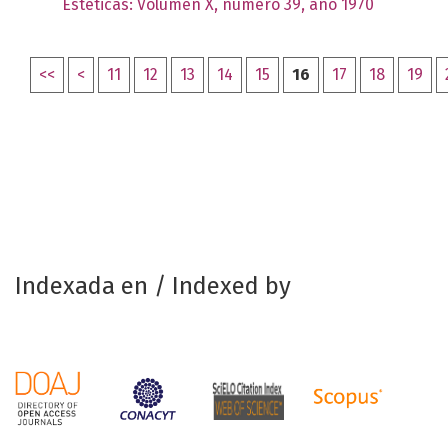
Estéticas: Volumen X, número 39, año 1970
<<
<
11
12
13
14
15
16
17
18
19
Indexada en / Indexed by