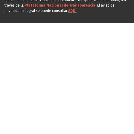
ejercer sus derechos ARCO en la Unidad de Transparencia de la UNAM, o a
través de la
Plataforma Nacional de Transparencia.
El aviso de
privacidad integral se puede consultar
AQUÍ