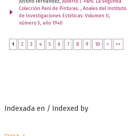
Justino Fernández,
Alberto J. Pani. La segunda
Colección Pani de Pinturas.
,
Anales del Instituto
de Investigaciones Estéticas: Volumen II,
número 5, año 1940
1
2
3
4
5
6
7
8
9
10
>
>>
Indexada en / Indexed by