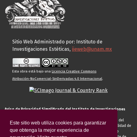
Sitio Web Administrado por: Instituto de
Investigaciones Estéticas,
iieweb@unam.mx
Esta obra está bajo una
Licencia Creative Commons
Atribución-NoComercial-SinDerivadas 4.0 Internacional
.
Aviso de Privacidad Simplificado del Instituto de Investigaciones
Estéticas de la UNAM
El Instituto de Investigaciones Estéticas de la UNAM, es responsable del
Este sitio web utiliza cookies para garantizar
tratamiento de sus datos personales para el registro de usted en calidad de
que obtenga la mejor experiencia de
alumno, docente, personal de la entidad académica, conferencista o
invitado externo (nacional o extranjero), visitante, proveedor o cliente de