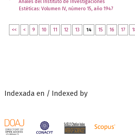
Anales del Instituto de Investigaciones
Estéticas: Volumen IV, número 15, año 1947
<<
<
9
10
11
12
13
14
15
16
17
1
Indexada en / Indexed by