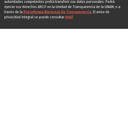
autoridades competentes podrá transferir sus datos personales. Podrá
ejercer sus derechos ARCO en la Unidad de Transparencia de la UNAM, o a
través de la
Plataforma Nacional de Transparencia.
El aviso de
privacidad integral se puede consultar
AQUÍ