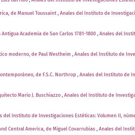
rica, de Manuel Toussaint
,
Anales del Instituto de Investiga
la Antigua Academia de San Carlos 1781-1800
,
Anales del Insti
stico moderno, de Paul Westheim
,
Anales del Instituto de Inv
e contemporáneo, de F.S.C. Northrop
,
Anales del Instituto de 
rquitecto Mario J. Buschiazzo
,
Anales del Instituto de Investi
s del Instituto de Investigaciones Estéticas: Volumen II, núme
 and Central America, de Miguel Covarrubias
,
Anales del Insti