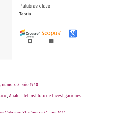
Palabras clave
Teoría
0
0
I, número 5, año 1940
xico
,
Anales del Instituto de Investigaciones
cas: Volumen XI, número 41, año 1972