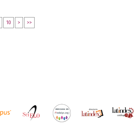
10
>
>>