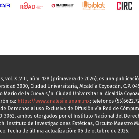
as
, vol. XLVIII, núm. 128 (primavera de 2026), es una publicac
idad 3000, Ciudad Universitaria, Alcaldía Coyoacán, C.P. 0451
o Mario de la Cueva s/n, Ciudad Universitaria, Alcaldía Coyoa
trónica:
https://www.analesiie.unam.mx
; teléfonos (55)5622.
a de Derechos al uso Exclusivo de Difusión vía Red de Cómp
70-3062, ambos otorgados por el Instituto Nacional del Derec
h, Instituto de Investigaciones Estéticas, Circuito Maestro M
co. Fecha de última actualización: 06 de octubre de 2025.