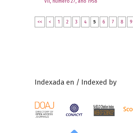
VII, número 27, año 1958
<<
<
1
2
3
4
5
6
7
8
9
Indexada en / Indexed by