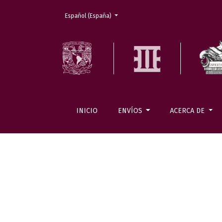
Cambiar el idioma. El actual es:
Español (España)
INICIO
ENVÍOS
ACERCA DE