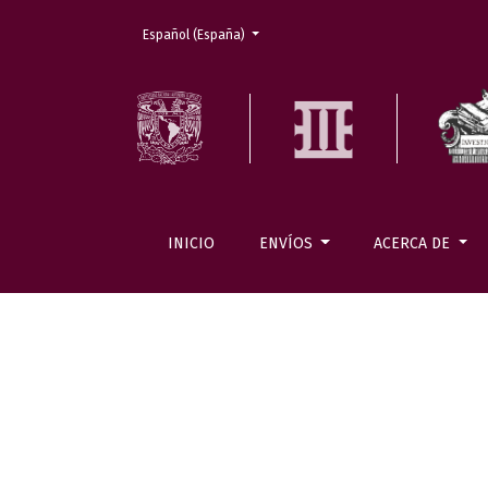
Cambiar el idioma. El actual es:
Español (España)
INICIO
ENVÍOS
ACERCA DE