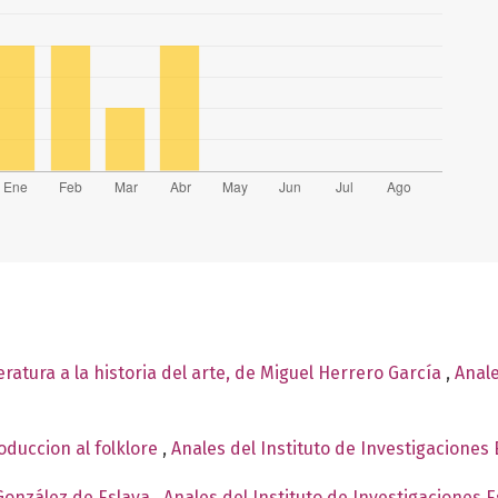
teratura a la historia del arte, de Miguel Herrero García
,
Anale
oduccion al folklore
,
Anales del Instituto de Investigaciones 
González de Eslava
,
Anales del Instituto de Investigaciones 