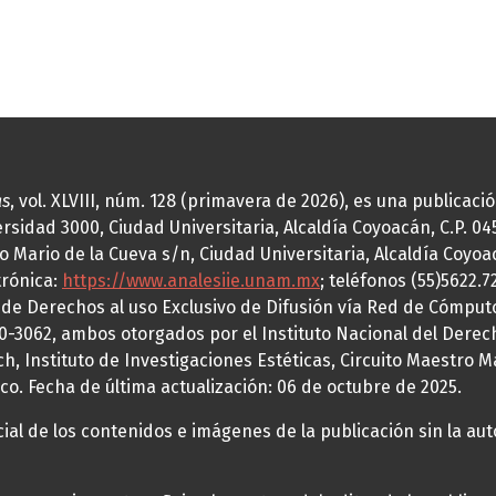
as
, vol. XLVIII, núm. 128 (primavera de 2026), es una publicac
idad 3000, Ciudad Universitaria, Alcaldía Coyoacán, C.P. 0451
o Mario de la Cueva s/n, Ciudad Universitaria, Alcaldía Coyoa
trónica:
https://www.analesiie.unam.mx
; teléfonos (55)5622.
a de Derechos al uso Exclusivo de Difusión vía Red de Cómp
70-3062, ambos otorgados por el Instituto Nacional del Derec
h, Instituto de Investigaciones Estéticas, Circuito Maestro M
co. Fecha de última actualización: 06 de octubre de 2025.
al de los contenidos e imágenes de la publicación sin la auto