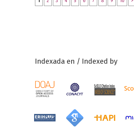
1
2
3
4
5
6
7
8
9
10
>
Indexada en / Indexed by