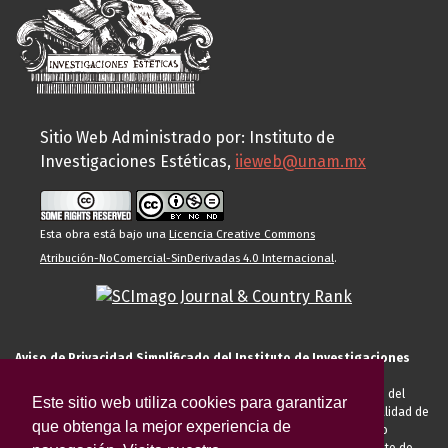
Sitio Web Administrado por: Instituto de
Investigaciones Estéticas,
iieweb@unam.mx
Esta obra está bajo una
Licencia Creative Commons
Atribución-NoComercial-SinDerivadas 4.0 Internacional
.
Aviso de Privacidad Simplificado del Instituto de Investigaciones
Estéticas de la UNAM
El Instituto de Investigaciones Estéticas de la UNAM, es responsable del
Este sitio web utiliza cookies para garantizar
tratamiento de sus datos personales para el registro de usted en calidad de
que obtenga la mejor experiencia de
alumno, docente, personal de la entidad académica, conferencista o