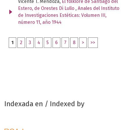
Vicente T. Mendoza,
El folklore de Santiago del
Estero, de Orestes Di Lullo
,
Anales del Instituto
de Investigaciones Estéticas: Volumen III,
número 11, año 1944
1
2
3
4
5
6
7
8
>
>>
Indexada en / Indexed by