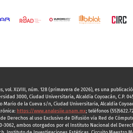
as
, vol. XLVIII, núm. 128 (primavera de 2026), es una publicac
idad 3000, Ciudad Universitaria, Alcaldía Coyoacán, C.P. 0451
o Mario de la Cueva s/n, Ciudad Universitaria, Alcaldía Coyoa
trónica:
https://www.analesiie.unam.mx
; teléfonos (55)5622.
a de Derechos al uso Exclusivo de Difusión vía Red de Cómp
70-3062, ambos otorgados por el Instituto Nacional del Derec
h, Instituto de Investigaciones Estéticas, Circuito Maestro M