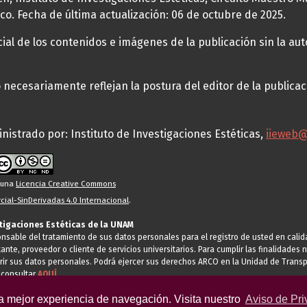
co. Fecha de última actualización: 06 de octubre de 2025.
al de los contenidos e imágenes de la publicación sin la auto
necesariamente reflejan la postura del editor de la publica
nistrado por: Instituto de Investigaciones Estéticas,
iieweb
o una
Licencia Creative Commons
ial-SinDerivadas 4.0 Internacional
.
stigaciones Estéticas de la UNAM
ponsable del tratamiento de sus datos personales para el registro de usted en cal
tante, proveedor o cliente de servicios universitarios. Para cumplir las finalidade
rir sus datos personales. Podrá ejercer sus derechos ARCO en la Unidad de Transp
 consultar
AQUÍ
la mejor experiencia de navegación. Visita nuestro
Aviso de Pri