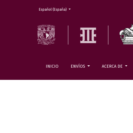
Cambiar el idioma. El actual es:
Español (España)
INICIO
ENVÍOS
ACERCA DE