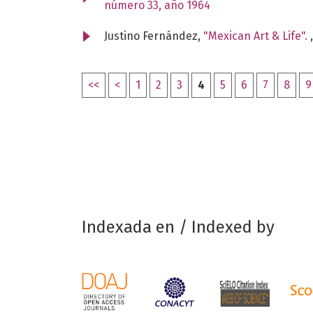
número 33, año 1964
Justino Fernández,
"Mexican Art & Life".
<<
<
1
2
3
4
5
6
7
8
9
Indexada en / Indexed by