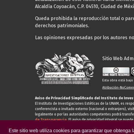
Alcaldía Coyoacán, C.P. 04510, Ciudad de Méxi
Queda prohibida la reproducción total o parci
derechos patrimoniales.
Las opiniones expresadas por los autores no 
Sitio Web Admi
Esta obra está baj
Atribución-NoComerc
Aviso de Privacidad Simplificado del Instituto de Inve
El Instituto de Investigaciones Estéticas de la UNAM, es res
conferencista o invitado externo (nacional o extranjero), visi
legalmente o por las autoridades competentes podrá transfe
de Transparencia.
El aviso de privacidad integral se puede
Este sitio web utiliza cookies para garantizar que obtenga 