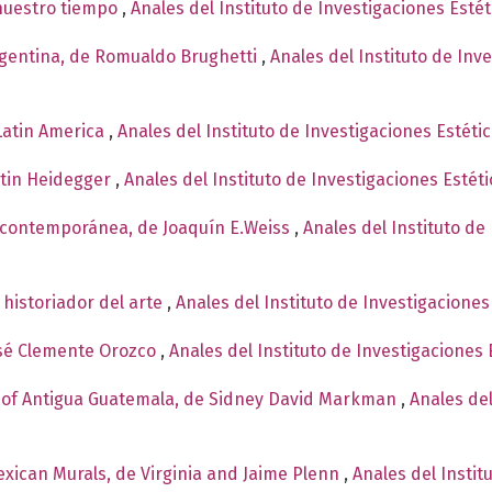
 nuestro tiempo
,
Anales del Instituto de Investigaciones Esté
rgentina, de Romualdo Brughetti
,
Anales del Instituto de Inv
 Latin America
,
Anales del Instituto de Investigaciones Estéti
rtin Heidegger
,
Anales del Instituto de Investigaciones Estét
 contemporánea, de Joaquín E.Weiss
,
Anales del Instituto de
 historiador del arte
,
Anales del Instituto de Investigaciones
osé Clemente Orozco
,
Anales del Instituto de Investigaciones 
e of Antigua Guatemala, de Sidney David Markman
,
Anales del
xican Murals, de Virginia and Jaime Plenn
,
Anales del Instit