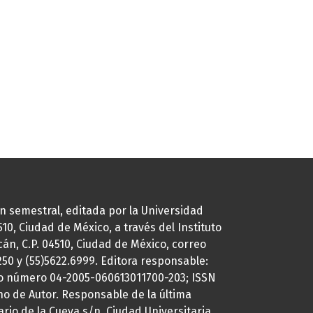
ión semestral, editada por la Universidad
0, Ciudad de México, a través del Instituto
cán, C.P. 04510, Ciudad de México, correo
7250 y (55)5622.6999. Editora responsable:
uto número 04-2005-060613011700-203; ISSN
ho de Autor. Responsable de la última
ario de la Cueva s/n, Ciudad Universitaria,