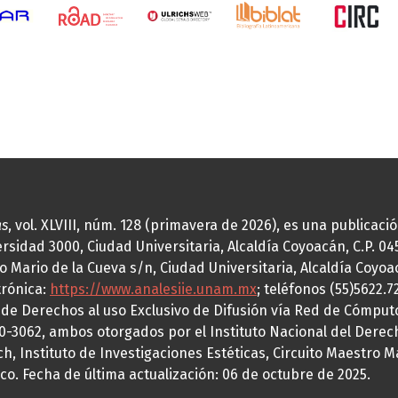
as
, vol. XLVIII, núm. 128 (primavera de 2026), es una publicac
idad 3000, Ciudad Universitaria, Alcaldía Coyoacán, C.P. 0451
o Mario de la Cueva s/n, Ciudad Universitaria, Alcaldía Coyoa
trónica:
https://www.analesiie.unam.mx
; teléfonos (55)5622.
a de Derechos al uso Exclusivo de Difusión vía Red de Cómp
70-3062, ambos otorgados por el Instituto Nacional del Derec
h, Instituto de Investigaciones Estéticas, Circuito Maestro M
co. Fecha de última actualización: 06 de octubre de 2025.