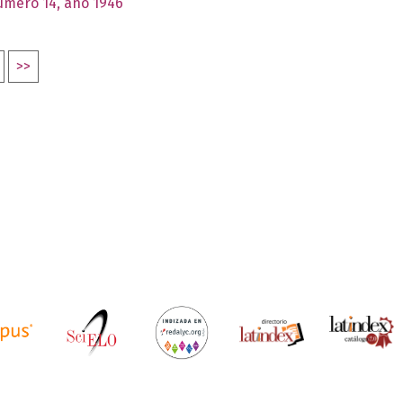
número 14, año 1946
>>