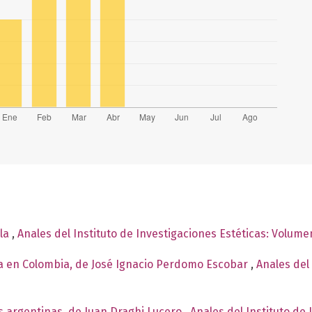
ala
,
Anales del Instituto de Investigaciones Estéticas: Volume
ca en Colombia, de José Ignacio Perdomo Escobar
,
Anales del 
s argentinas, de Juan Draghi Lucero
,
Anales del Instituto de 