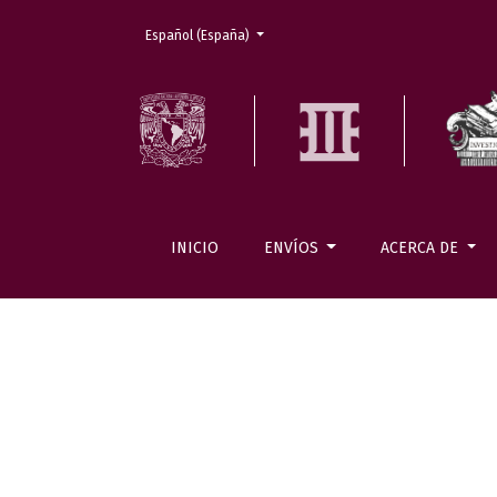
Cambiar el idioma. El actual es:
Español (España)
INICIO
ENVÍOS
ACERCA DE