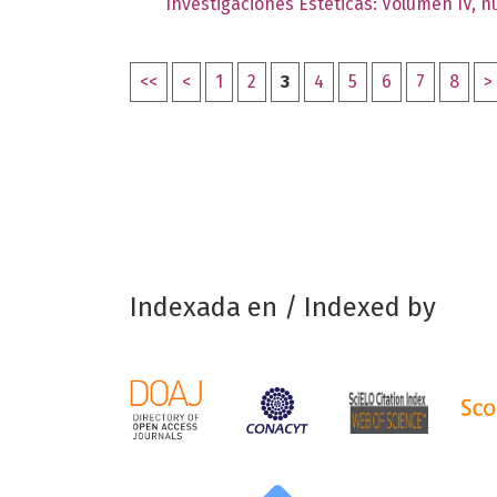
Investigaciones Estéticas: Volumen IV, 
<<
<
1
2
3
4
5
6
7
8
>
Indexada en / Indexed by