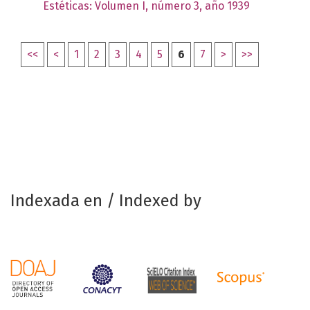
Estéticas: Volumen I, número 3, año 1939
<<
<
1
2
3
4
5
6
7
>
>>
Indexada en / Indexed by