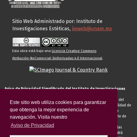
Sitio Web Administrado por: Instituto de
Investigaciones Estéticas,
iieweb@unam.mx
Esta obra está bajo una
Licencia Creative Commons
Atribución-NoComercial-SinDerivadas 4.0 Internacional
.
Aviso de Privacidad Simplificado del Instituto de Investigaciones
Estéticas de la UNAM
El Instituto de Investigaciones Estéticas de la UNAM, es responsable del
Este sitio web utiliza cookies para garantizar
tratamiento de sus datos personales para el registro de usted en calidad de
que obtenga la mejor experiencia de
alumno, docente, personal de la entidad académica, conferencista o
invitado externo (nacional o extranjero), visitante, proveedor o cliente de
navegación. Visita nuestro
servicios universitarios. Para cumplir las finalidades necesarias
Aviso de Privacidad
anteriormente descritas u otras aquellas exigidas legalmente o por las
autoridades competentes podrá transferir sus datos personales. Podrá