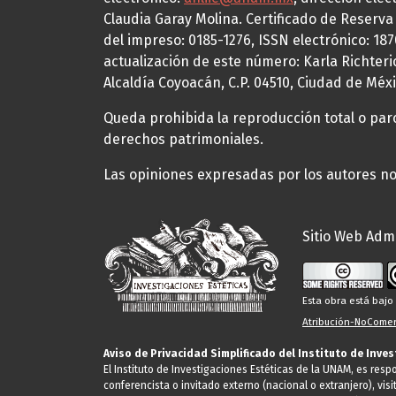
Claudia Garay Molina. Certificado de Reserv
del impreso: 0185-1276, ISSN electrónico: 18
actualización de este número: Karla Richteric
Alcaldía Coyoacán, C.P. 04510, Ciudad de Méxi
Queda prohibida la reproducción total o parci
derechos patrimoniales.
Las opiniones expresadas por los autores no 
Sitio Web Admi
Esta obra está baj
Atribución-NoComerc
Aviso de Privacidad Simplificado del Instituto de Inve
El Instituto de Investigaciones Estéticas de la UNAM, es res
conferencista o invitado externo (nacional o extranjero), visi