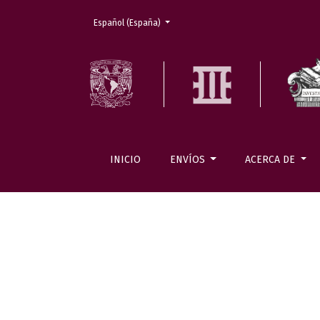
Cambiar el idioma. El actual es:
Español (España)
INICIO
ENVÍOS
ACERCA DE