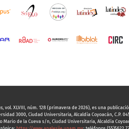
as
, vol. XLVIII, núm. 128 (primavera de 2026), es una publicac
idad 3000, Ciudad Universitaria, Alcaldía Coyoacán, C.P. 0451
o Mario de la Cueva s/n, Ciudad Universitaria, Alcaldía Coyoa
trónica:
https://www.analesiie.unam.mx
; teléfonos (55)5622.