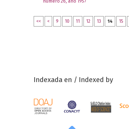
número 26, año 1957
<<
<
9
10
11
12
13
14
15
Indexada en / Indexed by