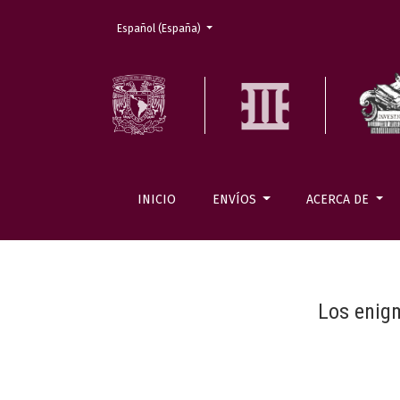
Cambiar el idioma. El actual es:
Español (España)
INICIO
ENVÍOS
ACERCA DE
Los enigm