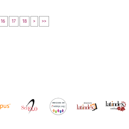
16
17
18
>
>>