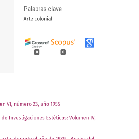
Palabras clave
Arte colonial
0
0
men VI, número 23, año 1955
o de Investigaciones Estéticas: Volumen IV,
 arte, durante el año de 1939.
,
Anales del