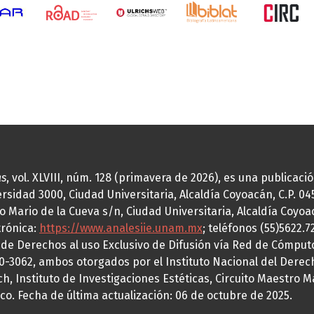
as
, vol. XLVIII, núm. 128 (primavera de 2026), es una publicac
idad 3000, Ciudad Universitaria, Alcaldía Coyoacán, C.P. 0451
o Mario de la Cueva s/n, Ciudad Universitaria, Alcaldía Coyoa
trónica:
https://www.analesiie.unam.mx
; teléfonos (55)5622.
a de Derechos al uso Exclusivo de Difusión vía Red de Cómp
70-3062, ambos otorgados por el Instituto Nacional del Derec
h, Instituto de Investigaciones Estéticas, Circuito Maestro M
co. Fecha de última actualización: 06 de octubre de 2025.