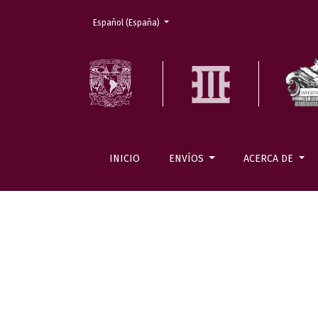
Cambiar el idioma. El actual es:
Español (España)
INICIO
ENVÍOS
ACERCA DE