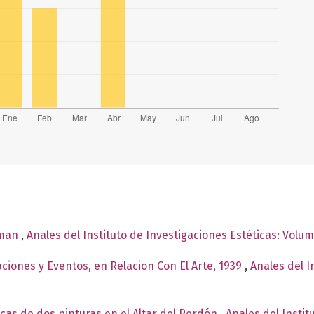
rman
,
Anales del Instituto de Investigaciones Estéticas: Volum
ciones y Eventos, en Relacion Con El Arte, 1939
,
Anales del I
as de dos pinturas en el Altar del Perdón
,
Anales del Instit