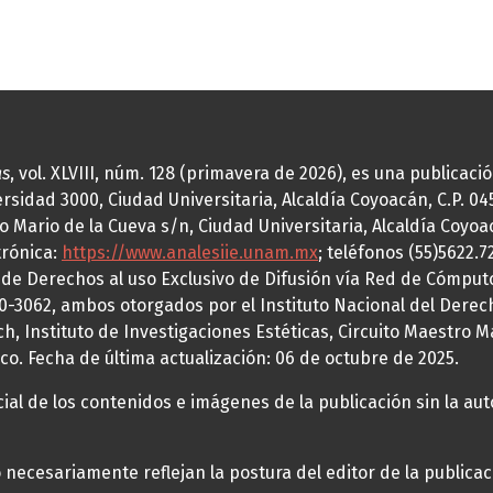
as
, vol. XLVIII, núm. 128 (primavera de 2026), es una publicac
idad 3000, Ciudad Universitaria, Alcaldía Coyoacán, C.P. 0451
o Mario de la Cueva s/n, Ciudad Universitaria, Alcaldía Coyoa
trónica:
https://www.analesiie.unam.mx
; teléfonos (55)5622.
a de Derechos al uso Exclusivo de Difusión vía Red de Cómp
70-3062, ambos otorgados por el Instituto Nacional del Derec
h, Instituto de Investigaciones Estéticas, Circuito Maestro M
co. Fecha de última actualización: 06 de octubre de 2025.
al de los contenidos e imágenes de la publicación sin la auto
necesariamente reflejan la postura del editor de la publica