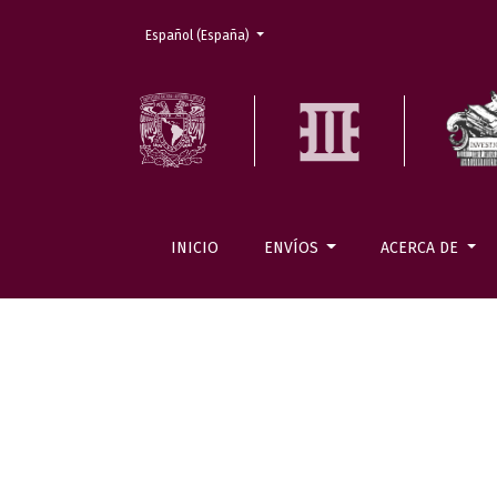
Cambiar el idioma. El actual es:
Español (España)
INICIO
ENVÍOS
ACERCA DE