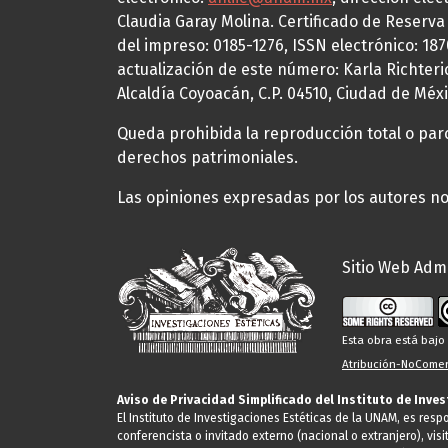
Claudia Garay Molina. Certificado de Reserv
del impreso: 0185-1276, ISSN electrónico: 18
actualización de este número: Karla Richteric
Alcaldía Coyoacán, C.P. 04510, Ciudad de Méxi
Queda prohibida la reproducción total o parci
derechos patrimoniales.
Las opiniones expresadas por los autores no 
Sitio Web Admi
Esta obra está baj
Atribución-NoComerc
Aviso de Privacidad Simplificado del Instituto de Inve
El Instituto de Investigaciones Estéticas de la UNAM, es res
conferencista o invitado externo (nacional o extranjero), visi