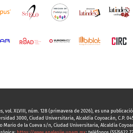
as
, vol. XLVIII, núm. 128 (primavera de 2026), es una publicac
idad 3000, Ciudad Universitaria, Alcaldía Coyoacán, C.P. 0451
o Mario de la Cueva s/n, Ciudad Universitaria, Alcaldía Coyoa
trónica:
https://www.analesiie.unam.mx
; teléfonos (55)5622.