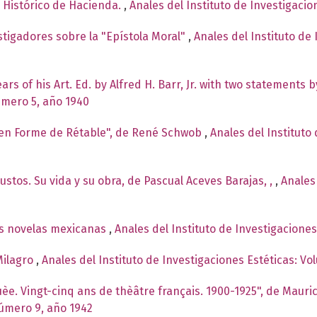
o Histórico de Hacienda.
,
Anales del Instituto de Investigacio
stigadores sobre la "Epístola Moral"
,
Anales del Instituto de 
ars of his Art. Ed. by Alfred H. Barr, Jr. with two statements b
úmero 5, año 1940
 en Forme de Rétable", de René Schwob
,
Anales del Instituto
stos. Su vida y su obra, de Pascual Aceves Barajas, ,
,
Anales 
es novelas mexicanas
,
Anales del Instituto de Investigacione
Milagro
,
Anales del Instituto de Investigaciones Estéticas: V
ouèe. Vingt-cinq ans de thèâtre français. 1900-1925", de Mau
número 9, año 1942