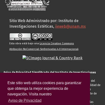
Sitio Web Administrado por: Instituto de
Investigaciones Estéticas,
iieweb@unam.mx
Esta obra está bajo una
Licencia Creative Commons
Atribución-NoComercial-SinDerivadas 4.0 Internacional
.
Aviso de Privacidad Simplificado del Instituto de Investigaciones
Estéticas de la UNAM
El Instituto de Investigaciones Estéticas de la UNAM, es responsable del
Este sitio web utiliza cookies para garantizar
tratamiento de sus datos personales para el registro de usted en calidad de
que obtenga la mejor experiencia de
alumno, docente, personal de la entidad académica, conferencista o
invitado externo (nacional o extranjero), visitante, proveedor o cliente de
navegación. Visita nuestro
servicios universitarios. Para cumplir las finalidades necesarias
Aviso de Privacidad
anteriormente descritas u otras aquellas exigidas legalmente o por las