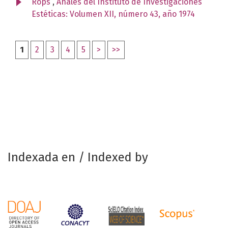
Rops
,
Anales del Instituto de Investigaciones
Estéticas: Volumen XII, número 43, año 1974
1
2
3
4
5
>
>>
Indexada en / Indexed by