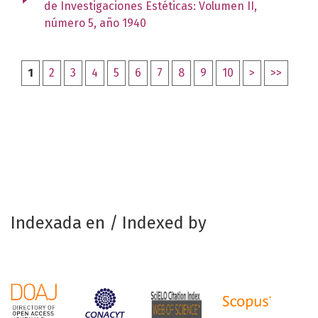
de Investigaciones Estéticas: Volumen II,
número 5, año 1940
1
2
3
4
5
6
7
8
9
10
>
>>
Indexada en / Indexed by