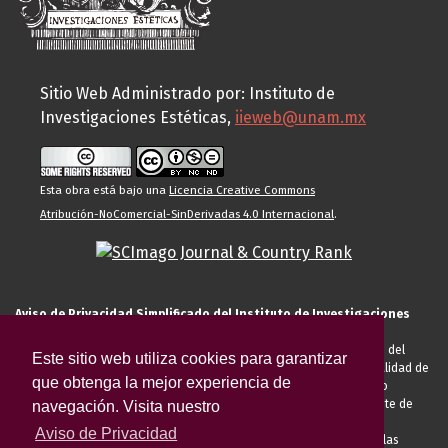
Sitio Web Administrado por: Instituto de
Investigaciones Estéticas,
iieweb@unam.mx
Esta obra está bajo una
Licencia Creative Commons
Atribución-NoComercial-SinDerivadas 4.0 Internacional
.
Aviso de Privacidad Simplificado del Instituto de Investigaciones
Estéticas de la UNAM
El Instituto de Investigaciones Estéticas de la UNAM, es responsable del
Este sitio web utiliza cookies para garantizar
tratamiento de sus datos personales para el registro de usted en calidad de
que obtenga la mejor experiencia de
alumno, docente, personal de la entidad académica, conferencista o
invitado externo (nacional o extranjero), visitante, proveedor o cliente de
navegación. Visita nuestro
servicios universitarios. Para cumplir las finalidades necesarias
Aviso de Privacidad
anteriormente descritas u otras aquellas exigidas legalmente o por las