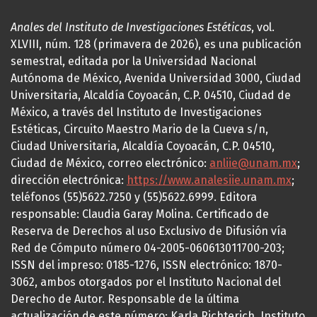
Anales del Instituto de Investigaciones Estéticas
, vol.
XLVIII, núm. 128 (primavera de 2026), es una publicación
semestral, editada por la Universidad Nacional
Autónoma de México, Avenida Universidad 3000, Ciudad
Universitaria, Alcaldía Coyoacán, C.P. 04510, Ciudad de
México, a través del Instituto de Investigaciones
Estéticas, Circuito Maestro Mario de la Cueva s/n,
Ciudad Universitaria, Alcaldía Coyoacán, C.P. 04510,
Ciudad de México, correo electrónico:
anliie@unam.mx
;
dirección electrónica:
https://www.analesiie.unam.mx
;
teléfonos (55)5622.7250 y (55)5622.6999. Editora
responsable: Claudia Garay Molina. Certificado de
Reserva de Derechos al uso Exclusivo de Difusión vía
Red de Cómputo número 04-2005-060613011700-203;
ISSN del impreso: 0185-1276, ISSN electrónico: 1870-
3062, ambos otorgados por el Instituto Nacional del
Derecho de Autor. Responsable de la última
actualización de este número: Karla Richterich, Instituto